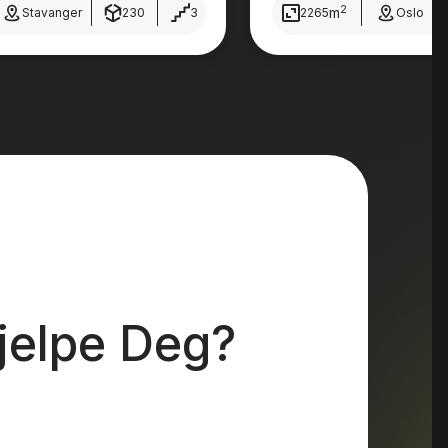
2
m
Stavanger
230
3
2265
Oslo
jelpe Deg?