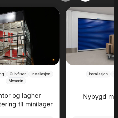
Installasjon
Gu
ing
Gulvfliser
Installasjon
Mesanin
ntor og lagher
Nybygd min
ering til minilager