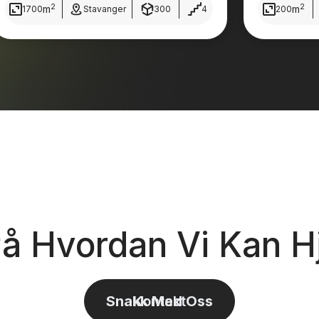
2
2
m
m
1700
Stavanger
300
4
200
På Hvordan Vi Kan H
Snakk Med Oss
Kontakt