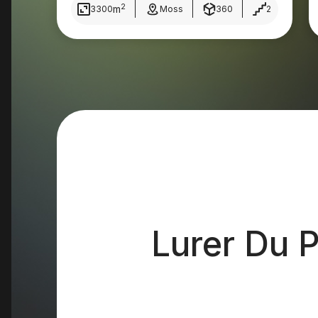
2
m
3300
Moss
360
2
Lurer Du 