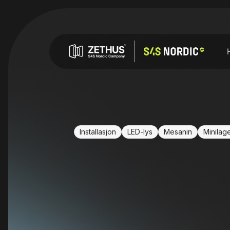
Installasjon
LED-lys
Mesanin
Minilag