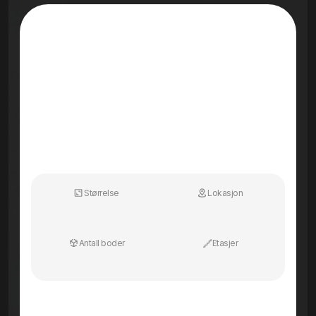
Størrelse
Lokasjon
Antall boder
Etasjer