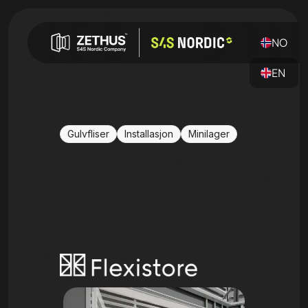
NO
EN
Gulvfliser
Installasjon
Minilager