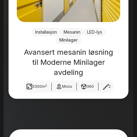
Installasjon
Mesanin
LED-lys
Minilager
Avansert mesanin løsning
til Moderne Minilager
avdeling
2
3300
m
Moss
360
2